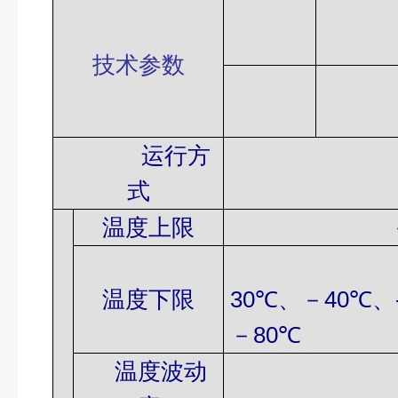
技
术
参
数
运行方
定值运行
式
温度上限
＋100℃/
温度下限
30
℃、－
40
℃、
－
80
℃
温度波动