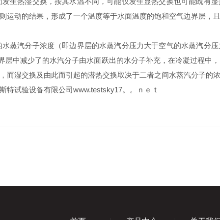
面发生热湿交换，按其水温不同，可能仅发生显热交换也可能既有显
则运动的结果，形成了一个温度等于水面温度的饱和空气边界层，
的水蒸汽分子浓度（即边界层的水蒸汽分压力大于空气的水蒸汽分压
边界层中减少了的水汽分子由水面跃出的水分子补充，在冷凝过程中
，而湿交换及由此而引起的潜热交换取决于二者之间水蒸汽分子的
试验设备有限公司www.testsky17。。ｎｅｔ